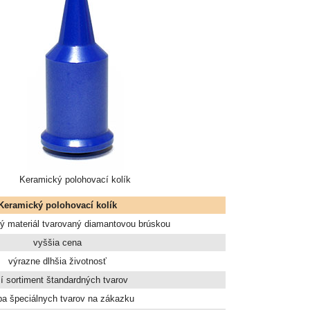
Keramický polohovací kolík
Keramický polohovací kolík
ý materiál tvarovaný diamantovou brúskou
vyššia cena
výrazne dlhšia životnosť
ší sortiment štandardných tvarov
ba špeciálnych tvarov na zákazku