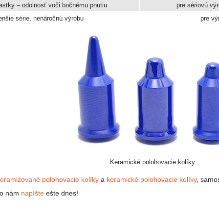
iastky – odolnosť voči bočnému pnutiu
pre sériovú vý
enšie série, nenáročnú výrobu
pre vý
Keramické polohovacie kolíky
eramizované polohovacie kolíky
a
keramické polohovacie kolíky
, samos
ebo nám
napíšte
ešte dnes!