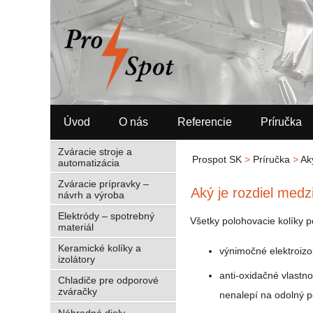
Úvod
O nás
Referencie
Príručka
Zváracie stroje a
Prospot SK
>
Príručka
>
Ak
automatizácia
Zváracie prípravky –
Aký je rozdiel med
návrh a výroba
Elektródy – spotrebný
Všetky polohovacie kolíky p
materiál
Keramické kolíky a
výnimočné elektroizo
izolátory
anti-oxidačné vlastno
Chladiče pre odporové
zváračky
nenalepí na odolný p
Náhradné diely