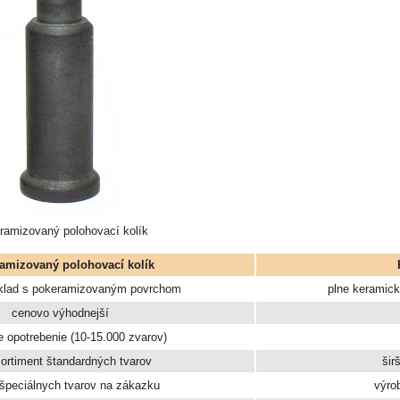
ramizovaný polohovací kolík
amizovaný polohovací kolík
klad s pokeramizovaným povrchom
plne keramick
cenovo výhodnejší
ie opotrebenie (10-15.000 zvarov)
sortiment štandardných tvarov
šir
špeciálnych tvarov na zákazku
výro