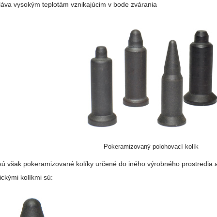
láva vysokým teplotám vznikajúcim v bode zvárania
Pokeramizovaný polohovací kolík
sú však pokeramizované kolíky určené do iného výrobného prostredia a
kými kolíkmi sú: