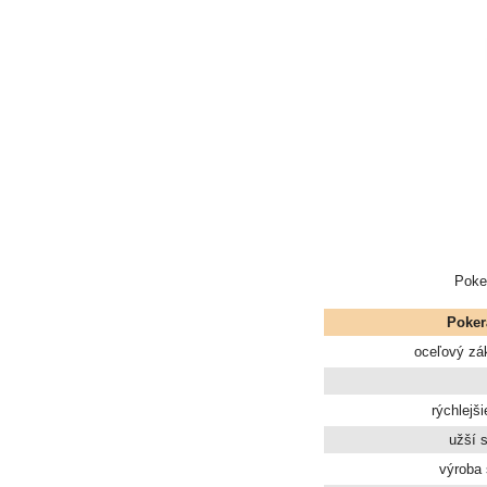
Poke
Poker
oceľový zá
rýchlejš
užší 
výroba 