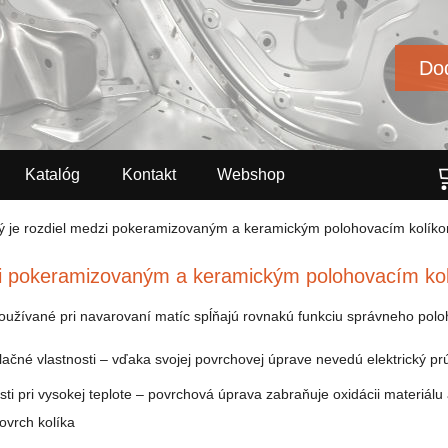
Dod
Katalóg
Kontakt
Webshop
ý je rozdiel medzi pokeramizovaným a keramickým polohovacím kolík
zi pokeramizovaným a keramickým polohovacím ko
oužívané pri navarovaní matíc spĺňajú rovnakú funkciu správneho poloh
lačné vlastnosti – vďaka svojej povrchovej úprave nevedú elektrický p
sti pri vysokej teplote – povrchová úprava zabraňuje oxidácii materiálu
ovrch kolíka