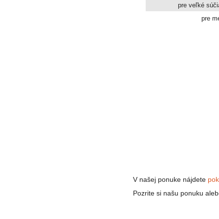
pre veľké súč
pre m
V našej ponuke nájdete
pok
Pozrite si našu ponuku al