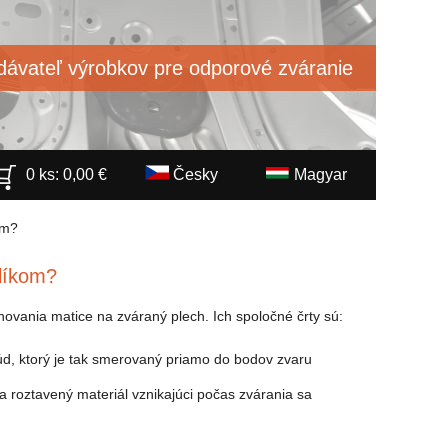
ávateľ výrobkov pre odporové zváranie
0 ks:
0,00
€
Česky
Magyar
om?
líkom?
ovania matice na zváraný plech. Ich spoločné črty sú:
rúd, ktorý je tak smerovaný priamo do bodov zvaru
 a roztavený materiál vznikajúci počas zvárania sa