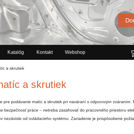
Dod
Katalóg
Kontakt
Webshop
íc a skrutiek
tíc a skrutiek
e pre podávanie matíc a skrutiek pri naváraní s odporovým zváraním. 
šite bezpečnosť práce – netreba zasahovať do pracovného priestoru elek
ov nezávisle od ovládacieho systému. Zariadenie je prispôsobené pož