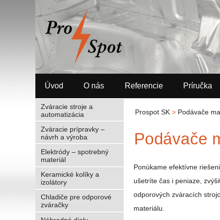
Úvod
O nás
Referencie
Príručka
Zváracie stroje a
Prospot SK
>
Podávače mat
automatizácia
Zváracie prípravky –
Podávače ma
návrh a výroba
Elektródy – spotrebný
materiál
Ponúkame efektívne riešeni
Keramické kolíky a
ušetríte čas i peniaze, zvý
izolátory
odporových zváracích stroj
Chladiče pre odporové
zváračky
materiálu.
Náhradné diely