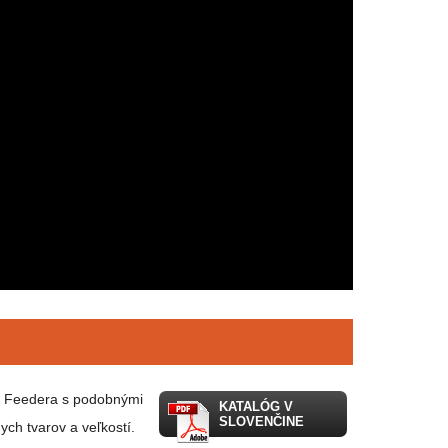
ut Feedera s podobnými
KATALÓG V
SLOVENČINE
ych tvarov a veľkostí.