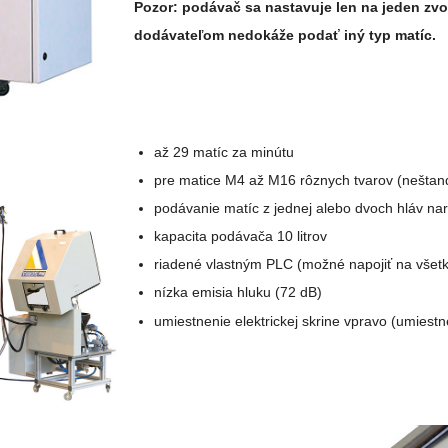
Pozor: podávač sa nastavuje len na jeden zvo
dodávateľom nedokáže podať iný typ matíc.
až 29 matíc za minútu
pre matice M4 až M16 rôznych tvarov (neštand
podávanie matíc z jednej alebo dvoch hláv na
kapacita podávača 10 litrov
riadené vlastným PLC (možné napojiť na všetky
nízka emisia hluku (72 dB)
umiestnenie elektrickej skrine vpravo (umiestn