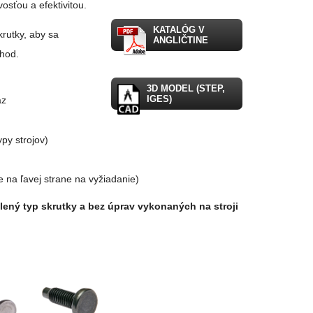
sťou a efektivitou.
KATALÓG V
rutky, aby sa
ANGLIČTINE
hod.
3D MODEL (STEP,
IGES)
az
py strojov)
e na ľavej strane na vyžiadanie)
lený typ skrutky a bez úprav vykonaných na stroji
.