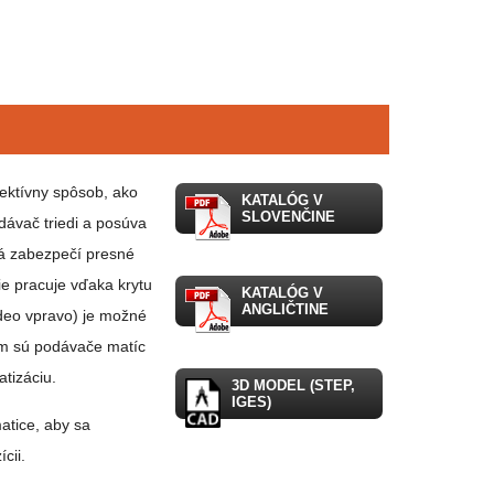
ektívny spôsob, ako
KATALÓG V
SLOVENČINE
dávač triedi a posúva
rá zabezpečí presné
e pracuje vďaka krytu
KATALÓG V
ANGLIČTINE
deo vpravo) je možné
ým sú podávače matíc
tizáciu.
3D MODEL (STEP,
IGES)
atice, aby sa
cii.