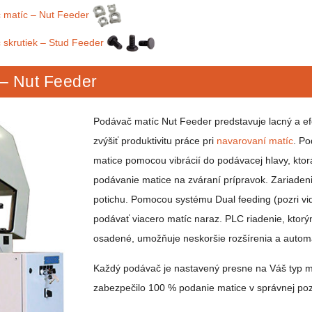
 matíc – Nut Feeder
 skrutiek – Stud Feeder
– Nut Feeder
Podávač matíc Nut Feeder predstavuje lacný a ef
zvýšiť produktivitu práce pri
navarovaní matíc
. Po
matice pomocou vibrácií do podávacej hlavy, kto
podávanie matice na zváraní prípravok. Zariadeni
potichu. Pomocou systému Dual feeding (pozri vi
podávať viacero matíc naraz. PLC riadenie, ktor
osadené, umožňuje neskoršie rozšírenia a automa
Každý podávač je nastavený presne na Váš typ m
zabezpečilo 100 % podanie matice v správnej pozí