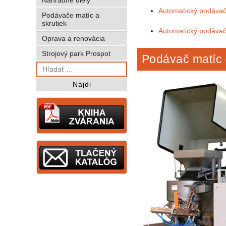
Automatický podávač
Podávače matíc a
skrutiek
Automatický podávač
Oprava a renovácia
Strojový park Prospot
Podávač matíc 
Hľadať: