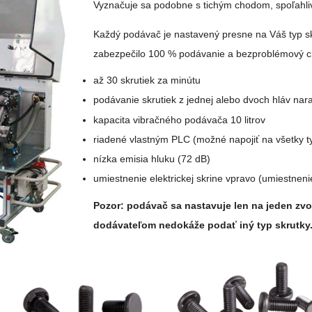
Vyznačuje sa podobne s tichým chodom, spoľahlivo
Každý podávač je nastavený presne na Váš typ sk
zabezpečilo 100 % podávanie a bezproblémový c
až 30 skrutiek za minútu
podávanie skrutiek z jednej alebo dvoch hláv nar
kapacita vibračného podávača 10 litrov
riadené vlastným PLC (možné napojiť na všetky ty
nízka emisia hluku (72 dB)
umiestnenie elektrickej skrine vpravo (umiestneni
Pozor: podávač sa nastavuje len na jeden zvo
dodávateľom nedokáže podať iný typ skrutky