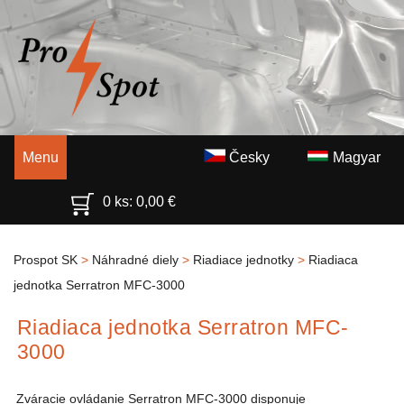
Menu
Česky
Magyar
0 ks:
0,00
€
Prospot SK
>
Náhradné diely
>
Riadiace jednotky
>
Riadiaca
jednotka Serratron MFC-3000
Riadiaca jednotka Serratron MFC-
3000
Zváracie ovládanie Serratron MFC-3000 disponuje