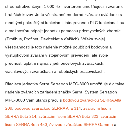
strednofrekvenčným 1 000 Hz inverterom umožňujúcim zváranie
hrubších kovov. Je to všestranné moderné zváracie ovládanie s
mnohými pokročilými funkciami, integrovanou PLC funkcionalitou
a možnosťou pripojiť jednotku pomocou priemyselných zberníc
(Profibus, Profinet, DeviceNet a ďalších). Vďaka svojej
všestrannosti je toto riadenie možné použiť pri bodovom a
výstupkovom zváraní v stojanovom prevedení, ale svoje
prednosti uplatní najmä v jednoúčelových zváračkách,
viachlavových zváračkách a robotických pracoviskách.
Riadiaca jednotka Serra Serratron MFC-3000 umožňuje digitálne
riadenie zváracích zariadení značky Serra. Systém Serratron
MFC-3000 Vám uľahčí prácu s
bodovou zváračkou SERRA Alfa
209
,
bodovou zváračkou SERRA Alfa 314
,
zváracím lisom
SERRA Beta 214
,
zváracím lisom SERRA Beta 323
,
zváracím
lisom SERRA Beta 450
,
švovou zváračkou SERRA Gamma
a