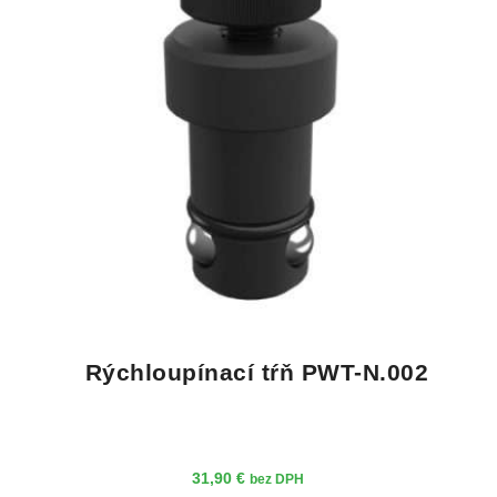
Rýchloupínací tŕň PWT-N.002
31,90
€
bez DPH