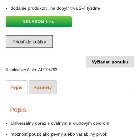
dodanie produktov „na dopyt“ trvá 2-4 týždne
SKLADOM 1 ks
množstvo
Pridať do košíka
Univerzálny
doraz
225
PWT-
N.005
Vyžiadať ponuku
Katalógové číslo:
ART05783
Popis
Rozmery
Popis
Univerzálny doraz s oválnym a kruhovým otvorom
možnosť použiť ako pevný alebo variabilný prvok