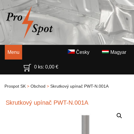
Menu
Česky
Magyar
0 ks:
0,00
€
Prospot SK
>
Obchod
>
Skrutkový upínač PWT-N.001A
Skrutkový upínač PWT-N.001A