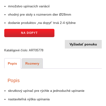
množstvo upínacích variácií
vhodný pre stoly s rozmerom dier Ø28mm
dodanie produktov „na dopyt“ trvá 2-4 týždne
NA DOPYT
Vyžiadať ponuku
Katalógové číslo:
ART05778
Popis
Rozmery
Popis
skrutkový upínač pre rýchle a jednoduché upínanie
nastaviteľná výška upínania