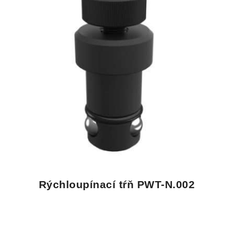
Rýchloupínací tŕň PWT-N.002