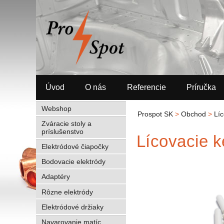
Úvod
O nás
Referencie
Príručka
Webshop
Prospot SK
>
Obchod
>
Líc
Zváracie stoly a
príslušenstvo
Lícovacie k
Elektródové čiapočky
Bodovacie elektródy
Adaptéry
Rôzne elektródy
Elektródové držiaky
Navarovanie matíc