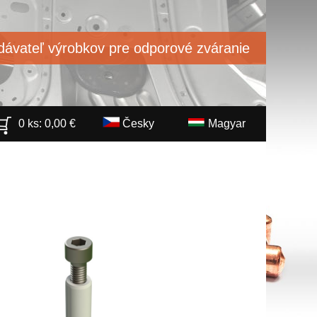
ávateľ výrobkov pre odporové zváranie
0 ks:
0,00
€
Česky
Magyar