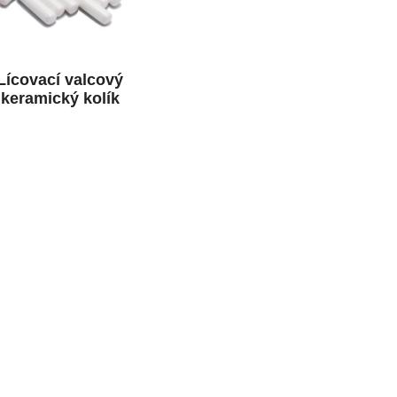
Lícovací valcový
keramický kolík