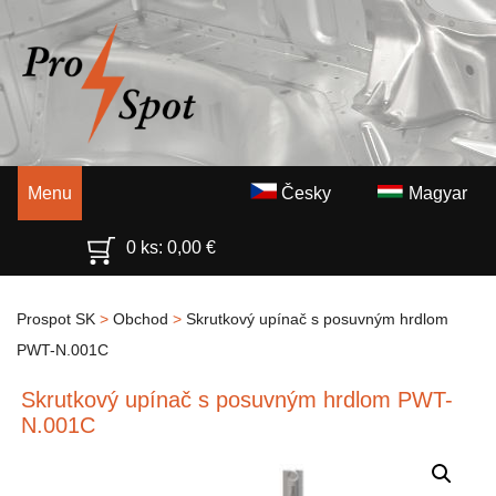
Menu
Česky
Magyar
0 ks:
0,00
€
Prospot SK
>
Obchod
>
Skrutkový upínač s posuvným hrdlom
PWT-N.001C
Skrutkový upínač s posuvným hrdlom PWT-
N.001C