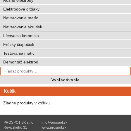
Rôzne elektródy
Elektródové držiaky
Navarovanie matíc
Navarovanie skrutiek
Lícovacia keramika
Frézky čiapočiek
Testovanie matíc
Demontáž elektród
Hľadať:
Vyhľadávanie
Košík
Žiadne produkty v košíku.
PROSPOT SK s.r.o.
info@prospot.sk
Reviczkého 31
www.prospot.sk