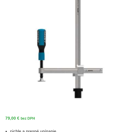
79,00
€
bez DPH
rýchle a presné upínanie