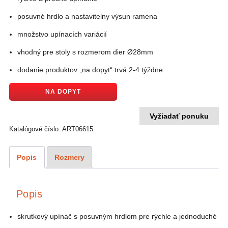
posuvné hrdlo a nastavitelny výsun ramena
množstvo upínacích variácií
vhodný pre stoly s rozmerom dier Ø28mm
dodanie produktov „na dopyt“ trvá 2-4 týždne
NA DOPYT
Vyžiadať ponuku
Katalógové číslo:
ART06615
Popis
Rozmery
Popis
skrutkový upínač s posuvným hrdlom pre rýchle a jednoduché