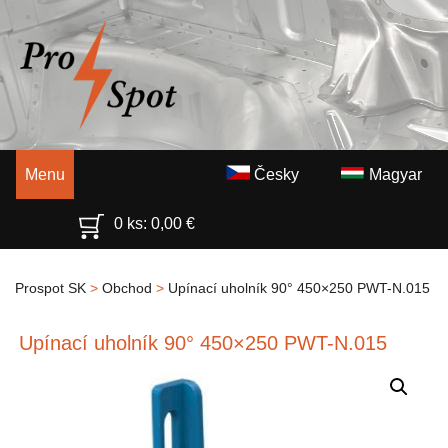
Menu
Česky
Magyar
0 ks:
0,00
€
Prospot SK
>
Obchod
>
Upínací uholník 90° 450×250 PWT-N.015
Upínací uholník 90° 450×250 PWT-N.015