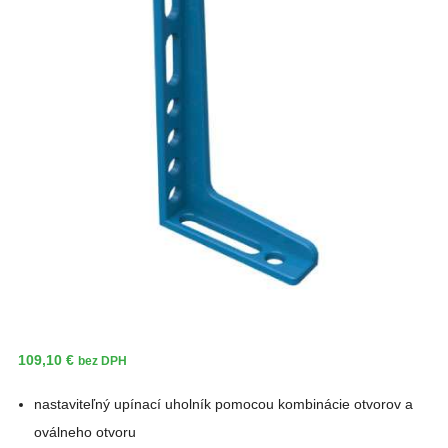
109,10
€
bez DPH
nastaviteľný upínací uholník pomocou kombinácie otvorov a
oválneho otvoru