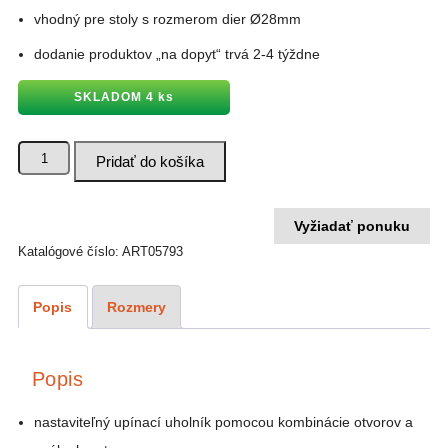
vhodný pre stoly s rozmerom dier Ø28mm
dodanie produktov „na dopyt“ trvá 2-4 týždne
SKLADOM 4 ks
množstvo
Pridať do košíka
Upínací
uholník
90°
450x250
PWT-
Vyžiadať ponuku
N.015
Katalógové číslo:
ART05793
Popis
Rozmery
Popis
nastaviteľný upínací uholník pomocou kombinácie otvorov a