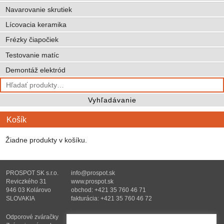
Navarovanie skrutiek
Lícovacia keramika
Frézky čiapočiek
Testovanie matíc
Demontáž elektród
Hľadať:
Vyhľadávanie
Košík
Žiadne produkty v košíku.
PROSPOT SK s.r.o.
info@prospot.sk
Reviczkého 31
www.prospot.sk
946 03 Kolárovo
obchod: +421 35 760 46 71
SLOVAKIA
fakturácia: +421 35 760 46 72
Odporové zváračky
Oprava a renovácia
Webshop