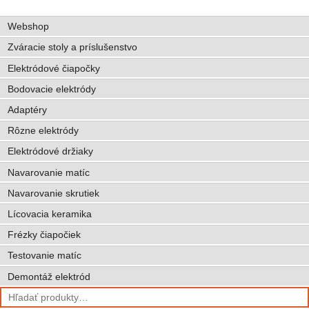
Webshop
Zváracie stoly a príslušenstvo
Elektródové čiapočky
Bodovacie elektródy
Adaptéry
Rôzne elektródy
Elektródové držiaky
Navarovanie matíc
Navarovanie skrutiek
Lícovacia keramika
Frézky čiapočiek
Testovanie matíc
Demontáž elektród
Hľadať: