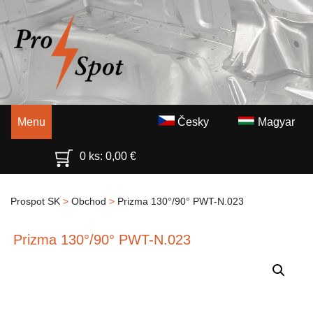
Menu
Česky
Magyar
0 ks:
0,00
€
Prospot SK
>
Obchod
>
Prizma 130°/90° PWT-N.023
Prizma 130°/90° PWT-N.023