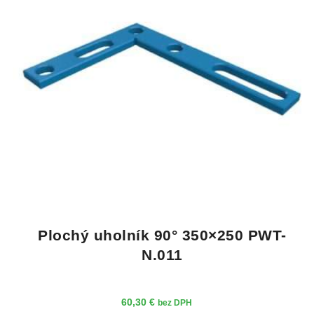
Plochý uholník 90° 350×250 PWT-
N.011
60,30
€
bez DPH