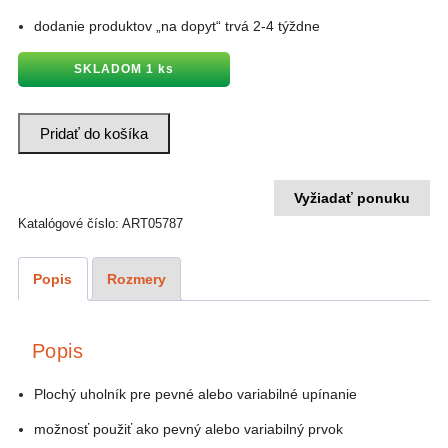
dodanie produktov „na dopyt“ trvá 2-4 týždne
SKLADOM 1 ks
množstvo
Pridať do košíka
Plochý
uholník
90°
275x150
PWT-
Vyžiadať ponuku
N.009
Katalógové číslo:
ART05787
Popis
Rozmery
Popis
Plochý uholník pre pevné alebo variabilné upínanie
možnosť použiť ako pevný alebo variabilný prvok