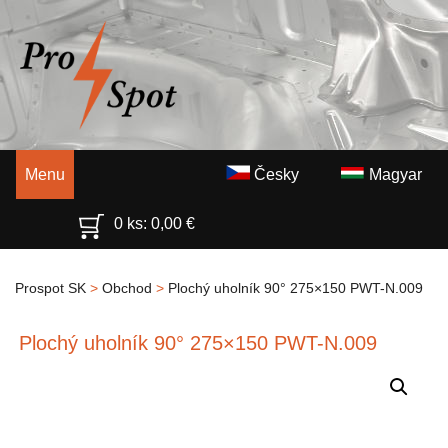
Menu
Česky
Magyar
0 ks:
0,00
€
Prospot SK
>
Obchod
>
Plochý uholník 90° 275×150 PWT-N.009
Plochý uholník 90° 275×150 PWT-N.009