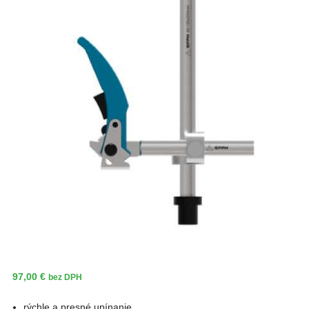
97,00
€
bez DPH
rýchle a presné upínanie