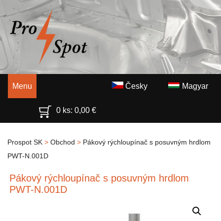
Menu
Česky
Magyar
0 ks:
0,00
€
Prospot SK
>
Obchod
>
Pákový rýchloupínač s posuvným hrdlom
PWT-N.001D
Pákový rýchloupínač s posuvným hrdlom
PWT-N.001D