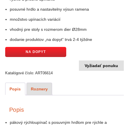
posuvné hrdlo a nastavitelny výsun ramena
množstvo upínacích variácií
vhodný pre stoly s rozmerom dier Ø28mm
dodanie produktov „na dopyt“ trvá 2-4 týždne
NA DOPYT
Vyžiadať ponuku
Katalógové číslo:
ART06614
Popis
Rozmery
Popis
pákový rýchloupínač s posuvným hrdlom pre rýchle a