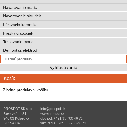
Navarovanie matíc
Navarovanie skrutiek
Lícovacia keramika
Frézky čiapočiek
Testovanie matíc
Demontáž elektród
Hľadať:
Vyhľadávanie
Košík
Žiadne produkty v košíku.
PROSPOT SK s.r.o.
info@prospot.sk
Reviczkého 31
www.prospot.sk
946 03 Kolárovo
obchod: +421 35 760 46 71
SLOVAKIA
fakturácia: +421 35 760 46 72