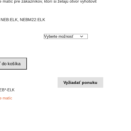
 matíc pre zákazníkov, ktorí si želajú otvor vyhotoviť
: NEB:ELK, NEBM22:ELK
ť do košíka
Vyžiadať ponuku
EB*-ELK
e matíc