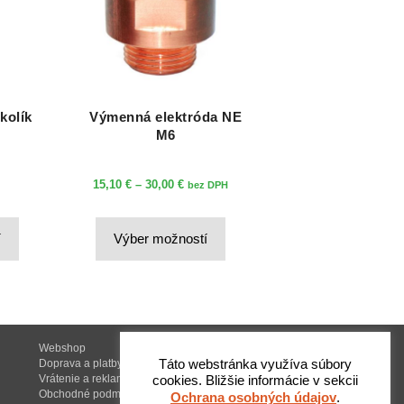
kolík
Výmenná elektróda NE
M6
Price
15,10
€
–
30,00
€
bez DPH
range:
Tento
Tento
15,10 €
í
Výber možností
produkt
produkt
through
má
má
30,00 €
viacero
viacero
variantov.
variantov.
Možnosti
Možnosti
Webshop
Táto webstránka využíva súbory
Doprava a platby
si
si
Vrátenie a reklamácia
cookies. Bližšie informácie v sekcii
môžete
môžete
Obchodné podmienky
Ochrana osobných údajov
.