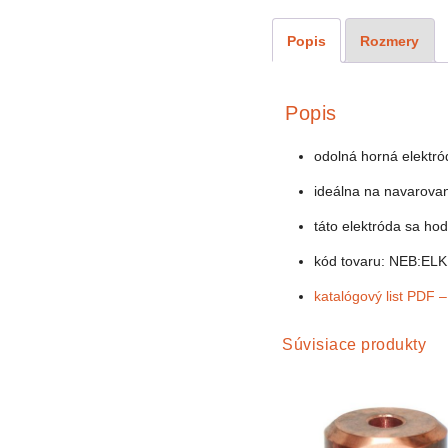
Popis
Rozmery
Popis
odolná horná elektró
ideálna na navarovan
táto elektróda sa ho
kód tovaru: NEB:EL
katalógový list PDF –
Súvisiace produkty