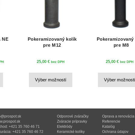
a NE
Pokeramizovaný kolík
Pokeramizovaný 
pre M12
pre M8
25,00
€
25,00
€
DPH
bez DPH
bez DPH
:
Tento
Tento
 €
Výber možností
Výber možnost
produkt
produkt
gh
má
má
 €
viacero
viacero
variantov.
variantov.
Možnosti
Možnosti
o@prospot.sk
Odporové zváračky
Oprava a renovácia
.prospot.sk
Zváracie prípravky
Referencie
si
si
hod: +421 35 760 46 71
Elektródy
Katalóg
môžete
môžete
turácia: +421 35 760 46 72
Keramické kolíky
Ochrana údajov