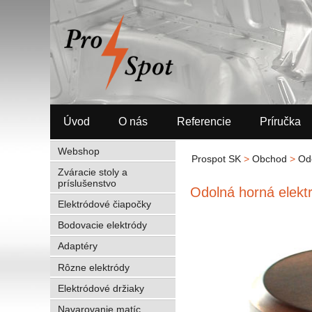
Úvod
O nás
Referencie
Príručka
Webshop
Prospot SK
>
Obchod
>
Od
Zváracie stoly a
príslušenstvo
Odolná horná elek
Elektródové čiapočky
Bodovacie elektródy
Adaptéry
Rôzne elektródy
Elektródové držiaky
Navarovanie matíc