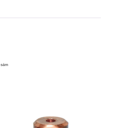
ť sám