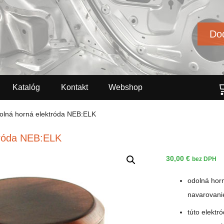
Dod
Katalóg
Kontakt
Webshop
olná horná elektróda NEB:ELK
tróda NEB:ELK
30,00
€
bez DPH
odolná horn
navarovani
túto elektr