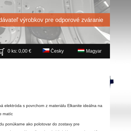
ávateľ výrobkov pre odporové zváranie
0 ks:
0,00
€
Česky
Magyar
á elektróda s povrchom z materiálu Elkanite ideálna na
e matíc
ódu ponúkame ako polotovar do zostavy pre