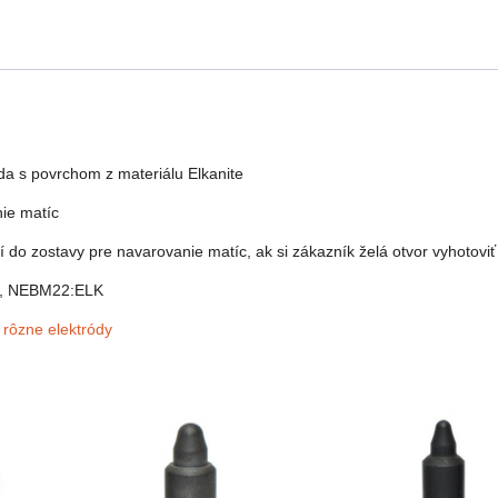
da s povrchom z materiálu Elkanite
ie matíc
dí do zostavy pre navarovanie matíc, ak si zákazník želá otvor vyhotovi
K, NEBM22:ELK
 rôzne elektródy