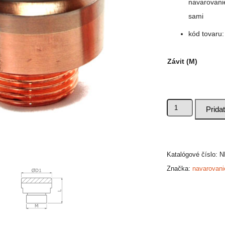
navarovanie
sami
kód tovaru
Závit (M)
množstvo
Prida
Odolná
horná
elektróda
NEB:ELK
Katalógové číslo:
N
Značka:
navarovani