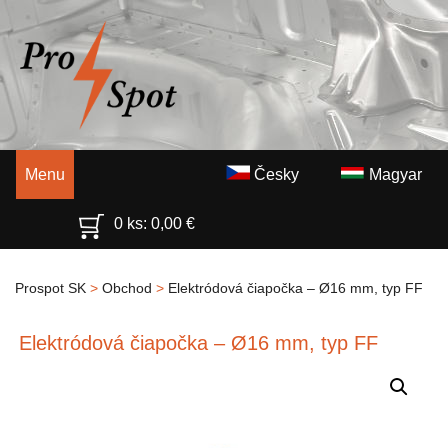
Menu
Česky
Magyar
0 ks:
0,00
€
Prospot SK
>
Obchod
>
Elektródová čiapočka – Ø16 mm, typ FF
Elektródová čiapočka – Ø16 mm, typ FF