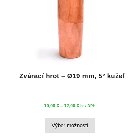
Zvárací hrot – Ø19 mm, 5° kužeľ
Price
10,00
€
–
12,00
€
bez DPH
range:
Tento
10,00 €
Výber možností
produkt
through
má