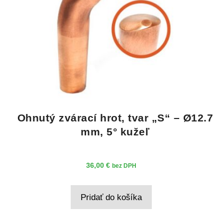
Ohnutý zvárací hrot, tvar „S“ – Ø12.7
mm, 5° kužeľ
36,00
€
bez DPH
Pridať do košíka