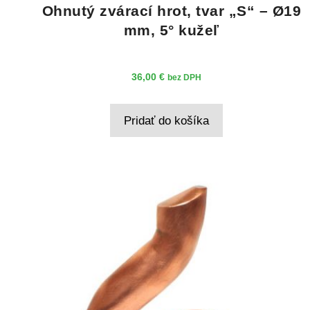
Ohnutý zvárací hrot, tvar „S“ – Ø19
mm, 5° kužeľ
36,00
€
bez DPH
Pridať do košíka