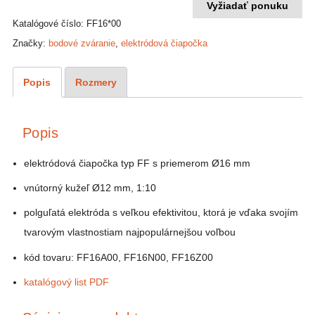
mm,
Vyžiadať ponuku
typ
Katalógové číslo:
FF16*00
FF
Značky:
bodové zváranie
,
elektródová čiapočka
Popis
Rozmery
Popis
elektródová čiapočka typ FF s priemerom Ø16 mm
vnútorný kužeľ Ø12 mm, 1:10
polguľatá elektróda s veľkou efektivitou, ktorá je vďaka svojím
tvarovým vlastnostiam najpopulárnejšou voľbou
kód tovaru: FF16A00, FF16N00, FF16Z00
katalógový list PDF