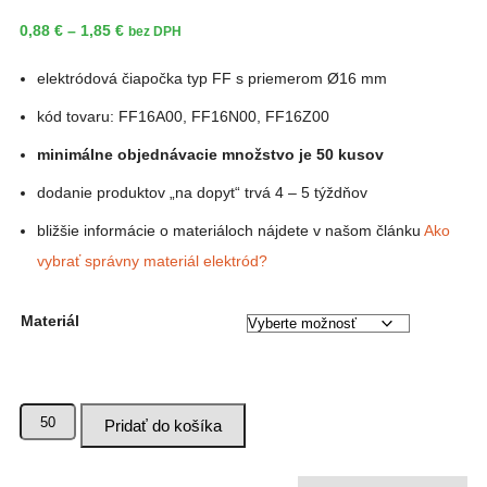
Price
0,88
€
–
1,85
€
bez DPH
range:
elektródová čiapočka typ FF s priemerom Ø16 mm
0,88 €
kód tovaru: FF16A00, FF16N00, FF16Z00
through
1,85 €
minimálne objednávacie množstvo je 50 kusov
dodanie produktov „na dopyt“ trvá 4 – 5 týždňov
bližšie informácie o materiáloch nájdete v našom článku
Ako
vybrať správny materiál elektród?
Materiál
množstvo
Pridať do košíka
Elektródová
čiapočka
–
Ø16