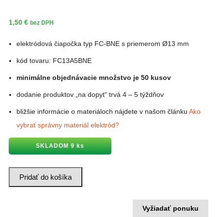
1,50
€
bez DPH
elektródová čiapočka typ FC-BNE s priemerom Ø13 mm
kód tovaru: FC13A5BNE
minimálne objednávacie množstvo je 50 kusov
dodanie produktov „na dopyt“ trvá 4 – 5 týždňov
bližšie informácie o materiáloch nájdete v našom článku
Ako
vybrať správny materiál elektród?
SKLADOM 9 ks
množstvo
Pridať do košíka
Elektródová
čiapočka
–
Ø13
mm,
Vyžiadať ponuku
typ