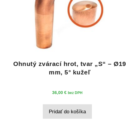
Ohnutý zvárací hrot, tvar „S“ – Ø19
mm, 5° kužeľ
36,00
€
bez DPH
Pridať do košíka