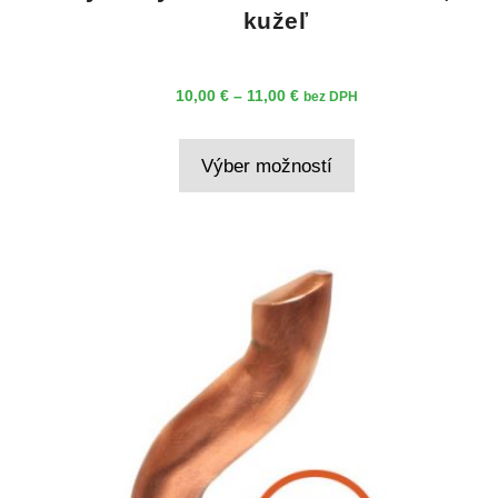
kužeľ
Price
10,00
€
–
11,00
€
bez DPH
range:
Tento
10,00 €
Výber možností
produkt
through
má
11,00 €
viacero
variantov.
Možnosti
si
môžete
vybrať
na
stránke
produktu.