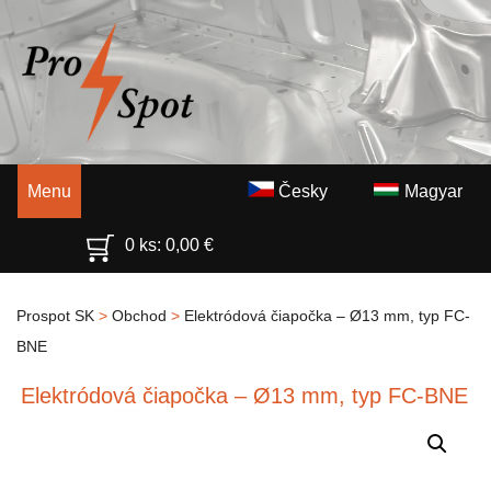
Menu
Česky
Magyar
0 ks:
0,00
€
Prospot SK
>
Obchod
>
Elektródová čiapočka – Ø13 mm, typ FC-
BNE
Elektródová čiapočka – Ø13 mm, typ FC-BNE