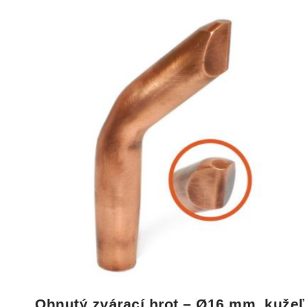
Ohnutý zvárací hrot – Ø16 mm, kužeľ