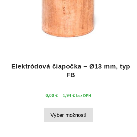
Elektródová čiapočka – Ø13 mm, typ
FB
Price
0,00
€
–
1,94
€
bez DPH
range:
Tento
0,00 €
Výber možností
produkt
through
má
1,94 €
viacero