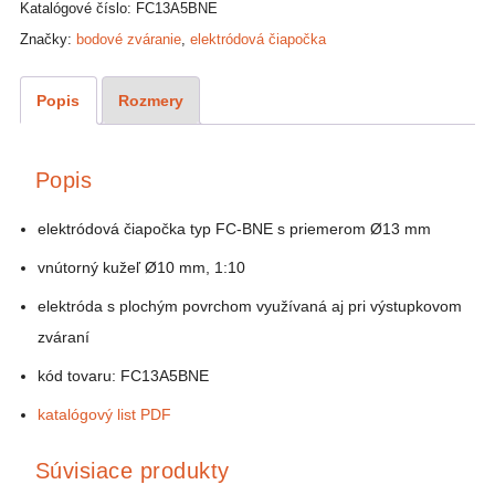
Katalógové číslo:
FC13A5BNE
FC-
BNE
Značky:
bodové zváranie
,
elektródová čiapočka
Popis
Rozmery
Popis
elektródová čiapočka typ FC-BNE s priemerom Ø13 mm
vnútorný kužeľ Ø10 mm, 1:10
elektróda s plochým povrchom využívaná aj pri výstupkovom
zváraní
kód tovaru: FC13A5BNE
katalógový list PDF
Súvisiace produkty